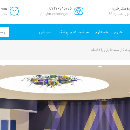
ن؛ ستارخان؛
09197345786
همه روز
ر، شماره 58
info@medianegar.ir
حتی ا
تجاری
هتلداری
مراقبت های پزشکی
آموزشی
ونه کار مستطیلی با فاصله